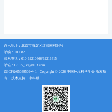
通讯地址：北京市海淀区红联南村54号
邮编：100082
联系电话：010-62210466/62216415
邮箱：CSES_jstg@163.com
京ICP备05039509号-1
Copyright © 2026 中国环境科学学会 版权所
有
技术支持：中科服