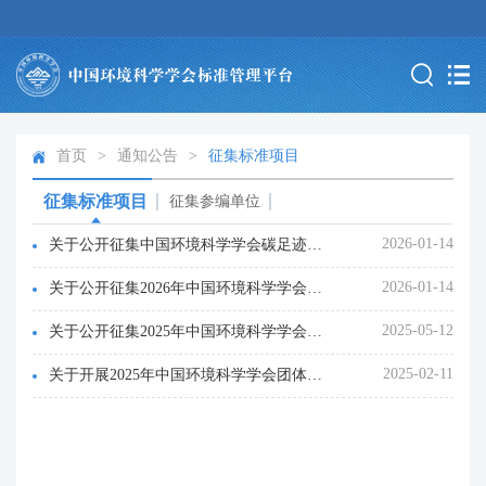
首页
>
通知公告
>
征集标准项目
征集标准项目
征集参编单位
2026-01-14
关于公开征集中国环境科学学会碳足迹数据库相关团体标准制修订项目的通知
2026-01-14
关于公开征集2026年中国环境科学学会团体标准项目的通知
2025-05-12
关于公开征集2025年中国环境科学学会团体标准制修订项目的通知
2025-02-11
关于开展2025年中国环境科学学会团体标准工作的通知