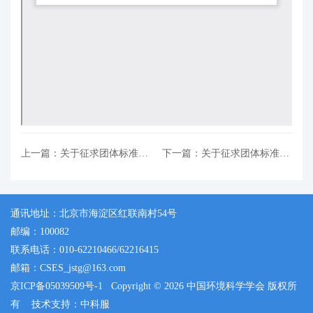
上一篇：关于征求团体标准《内陆水体透明度卫星遥感监测技术指南（征求意见稿）》等2项标准意见的函
下一篇：关于征求团体标准《畜禽、水产养殖和种植业入河排口整治技术指南（征求意见稿）》意见的函
通讯地址：北京市海淀区红联南村54号
邮编：100082
联系电话：010-62210466/62216415
邮箱：CSES_jstg@163.com
京ICP备05039509号-1
Copyright © 2026 中国环境科学学会 版权所
有
技术支持：中科服