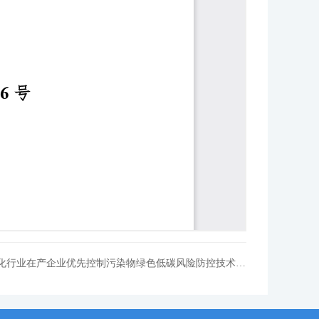
下一篇：关于征求团体标准《石化行业在产企业优先控制污染物绿色低碳风险防控技术指南（征求意见稿）》意见的函